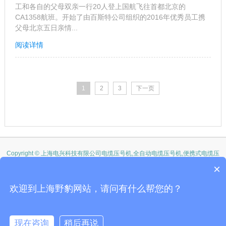
工和各自的父母双亲一行20人登上国航飞往首都北京的
CA1358航班。开始了由百斯特公司组织的2016年优秀员工携
父母北京五日亲情...
阅读详情
1
2
3
下一页
Copyright © 上海电兴科技有限公司电缆压号机,全自动电缆压号机,便携式电缆压
号机
×
沪ICP备10206185-48号
公司地址：上海市剑川路600号电缆压号机,便携式电缆压号机,全自动电缆压号机
欢迎到上海野豹网站，请问有什么帮您的？
网,全自动电缆压号机,钢字模排列电缆压号机,滚轮字模电缆压号机 全国服务电
话:021-54358329 野豹官网
现在咨询
稍后再说