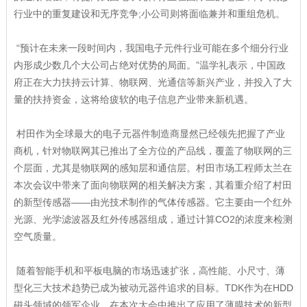
行业中的重复建设和无序竞争;小公司则将面临兼并和重组危机。
“预计在未来一段时间内，我国电子元件行业可能在多个细分行业
内形成少数几个大公司占绝对优势的局面。”温学礼表示，中国政
府正在大力扶持云计算、物联网、光通信等新兴产业，并投入了大
量的扶持资金，这将给疲软的电子信息产业带来新机遇。
村田作为全球最大的电子元器件制造商显然已经领先把握了产业
商机，针对物联网其已推出了全方位的产品线，覆盖了物联网的三
个层面，尤其是物联网的感知层和通信层。村田市场工程师太兰在
本次会议中带来了面向物联网的相关解决方案，其着重介绍了村田
的新型传感器——由光技术制作的气体传感器。它主要由一个红外
光源、光学滤波器及红外传感器组成，通过计算CO2的浓度来检测
空气质量。
随着智能手机和平板电脑的市场迅速扩张，高性能、小尺寸、薄
型化三大技术趋势已成为被动元器件追求的目标。TDK作为在HDD
磁头领域的领军企业，在本次大会中推出了应用了薄膜技术的新型