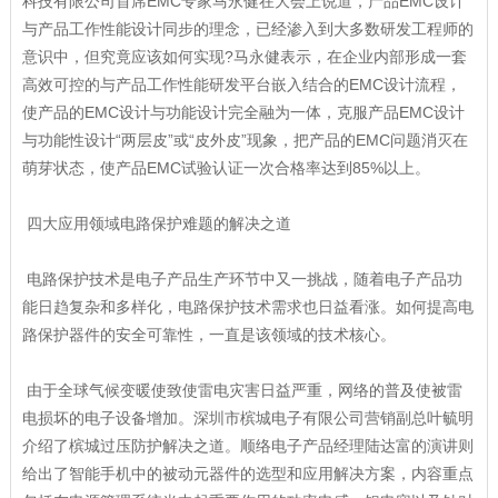
科技有限公司首席EMC专家马永健在大会上说道，产品EMC设计
与产品工作性能设计同步的理念，已经渗入到大多数研发工程师的
意识中，但究竟应该如何实现?马永健表示，在企业内部形成一套
高效可控的与产品工作性能研发平台嵌入结合的EMC设计流程，
使产品的EMC设计与功能设计完全融为一体，克服产品EMC设计
与功能性设计“两层皮”或“皮外皮”现象，把产品的EMC问题消灭在
萌芽状态，使产品EMC试验认证一次合格率达到85%以上。
四大应用领域电路保护难题的解决之道
电路保护技术是电子产品生产环节中又一挑战，随着电子产品功
能日趋复杂和多样化，电路保护技术需求也日益看涨。如何提高电
路保护器件的安全可靠性，一直是该领域的技术核心。
由于全球气候变暖使致使雷电灾害日益严重，网络的普及使被雷
电损坏的电子设备增加。深圳市槟城电子有限公司营销副总叶毓明
介绍了槟城过压防护解决之道。顺络电子产品经理陆达富的演讲则
给出了智能手机中的被动元器件的选型和应用解决方案，内容重点