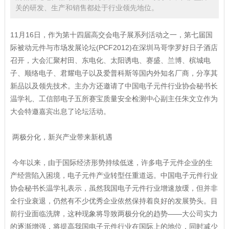
关的研发、生产和销售都处于行业领先地位。
11月16日，作为第十四届高交会电子展系列活动之一，第七届国
际被动元件与市场发展论坛(PCF2012)在深圳马哥孛罗好日子酒店
召开，大会汇聚村田、东电化、太阳诱电、赛盛、兰博、槟城电
子、顺络电子、君耀电子以及爱普科斯等国内外知名厂商，分享其
新品以及领先技术。主办方还邀请了中国电子元件行业协会秘书长
温学礼、工信部电子五所赛宝质量安全检测中心副主任朱文立作为
大会特邀嘉宾出息了论坛活动。
两极分化，新兴产业带来新机遇
今年以来，由于国际经济形势持续低迷，许多电子元件企业的生
产经营陷入困境，电子元件产业转型任重道远。中国电子元件行业
协会秘书长温学礼表示，虽然我国电子元件行业增速放缓，但并非
全行业衰退，仍然有不少优秀企业依然保持着良好的发展势头。目
前行业面临洗牌，这种现象将导致两极分化的趋势——大公司实力
的逐渐增强，将提高我国电子元件行业在国际上的地位，同时减少