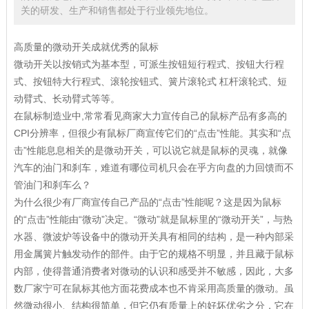
关的研发、生产和销售都处于行业领先地位。
高质量的微动开关成就优秀的鼠标
微动开关以按销式为基本型，可派生按钮短行程式、按钮大行程
式、按钮特大行程式、滚轮按钮式、簧片滚轮式 杠杆滚轮式、短
动臂式、长动臂式等等。
在鼠标制造业中,常常看见商家大力宣传自己的鼠标产品有多高的
CPI分辨率，但很少有鼠标厂商宣传它们的“点击”性能。其实和“点
击”性能息息相关的是微动开关，可以说它就是鼠标的灵魂，就像
汽车的油门和刹车，难道有哪位司机只会在乎方向盘的力回馈而不
管油门和刹车么？
为什么很少有厂商宣传自己产品的“点击”性能呢？这是因为鼠标
的“点击”性能由“微动”决定。“微动”就是鼠标里的“微动开关”，与热
水器、微波炉等设备中的微动开关具有相同的结构，是一种内部采
用金属簧片触发动作的部件。由于它的规格不明显，并且藏于鼠标
内部，使得普通消费者对微动的认识和感受并不敏感，因此，大多
数厂家宁可在鼠标其他方面花费成本也不肯采用高质量的微动。虽
然微动很小、结构很简单，但它仍有质量上的好坏优劣之分，它在