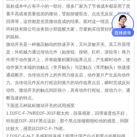
鼠标成本中占有不小的一部分。很多厂家为了节省成本都采用了质
量不高或者质量低劣的微动，譬如按键双击、点击无反应、按键不
回弹等，这些都是劣质微动造成的结果。面对这一情况，深圳市海
环科技有限公司业务部小郑提醒大家，尽量购买信誉好的厂家生产
的鼠标。
微动开关是一种施压触动的快速开关，又叫灵敏开关。其工作原理
是：外机械力通过传动元件（如按钮、按销、杠杆、滚轮等）将力
作用于动作簧片上，并将能量积聚到临界点后，产生瞬时动作，使
动作簧片末端的动触点（常开触头）与定触点（常闭触头）快速接
通或断开。当传动元件上的作用力移去后，动作簧片产生反向动作
力。当传动元件反向行程达到簧片的动作临界点后，瞬时完成反向
动作。微动开关的触点间距很小，具有动作行程短、按动力小、通
断迅速的特点。
下面是几种鼠标微动开关的试用感受
1.D2FC-F-7N和D2F-J01F都太肉，段落感差，回弹速度也不好，
特别是D2F-J01F黑点这款，那个黑点按键都很松动的感觉，间隙
比较大，感觉比D2FC-F-7N差。
2.D2FC-F-N-T 手感和段落感上明显比国产白点和黑点的要好很