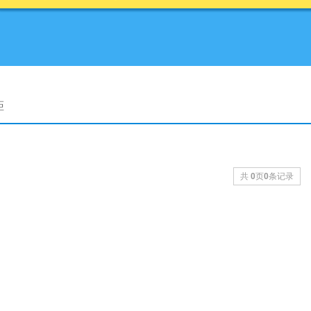
距
共
0
页
0
条记录