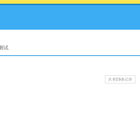
规测试
共
0
页
0
条记录