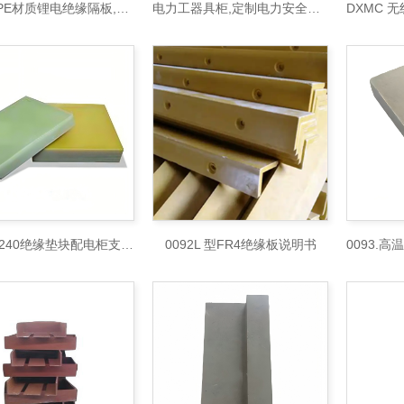
DXLD PE材质锂电绝缘隔板,DXLD 电池微孔
电力工器具柜,定制电力安全工具柜价
0091.3240绝缘垫块配电柜支撑件
0092L 型FR4绝缘板说明书